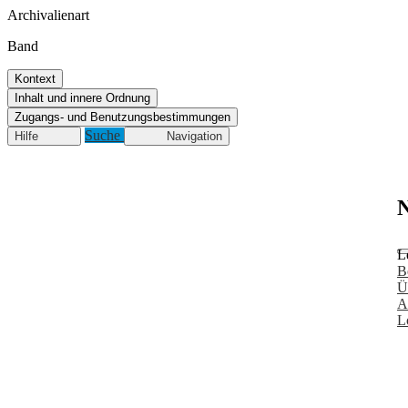
Archivalienart
Band
Kontext
Inhalt und innere Ordnung
Zugangs- und Benutzungsbestimmungen
Suche
Hilfe
Navigation
N
L
B
Ü
A
L