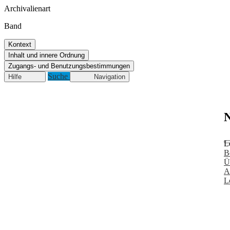
Archivalienart
Band
Kontext
Inhalt und innere Ordnung
Zugangs- und Benutzungsbestimmungen
Suche
Hilfe
Navigation
N
L
B
Ü
A
L