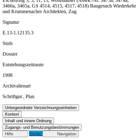
Eschenring 3, 5, 11, 13, Wohnhäuser (Assek.-Nr. 3473a, 3474a,
3466a, 3465a, GS 4514, 4515, 4517, 4518) Baugesuch Wiederkehr
und Krummenacher Architekten, Zug
Signatur
E.13-1.12135.3
Stufe
Dossier
Entstehungszeitraum
1998
Archivalienart
Schriftgut
,
Plan
Untergeordnete Verzeichnungseinheiten
Kontext
Inhalt und innere Ordnung
Zugangs- und Benutzungsbestimmungen
Suche
Hilfe
Navigation