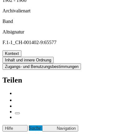
1902 - 1906
Archivalienart
Band
Altsignatur
F.1-1_CH-001402-9:65577
Kontext
Inhalt und innere Ordnung
Zugangs- und Benutzungsbestimmungen
Teilen
Suche
Hilfe
Navigation