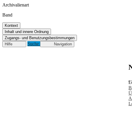
Archivalienart
Band
Kontext
Inhalt und innere Ordnung
Zugangs- und Benutzungsbestimmungen
Suche
Hilfe
Navigation
N
L
B
Ü
A
L