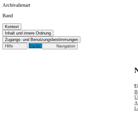
Archivalienart
Band
Kontext
Inhalt und innere Ordnung
Zugangs- und Benutzungsbestimmungen
Suche
Hilfe
Navigation
N
L
B
Ü
A
L