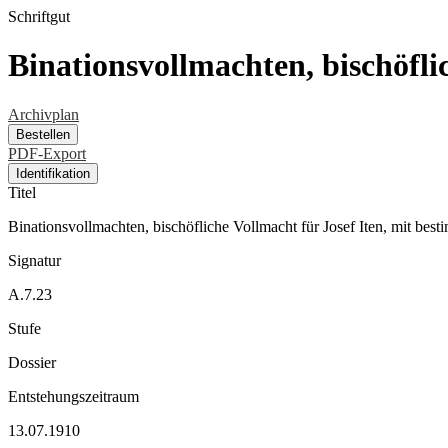
Schriftgut
Binationsvollmachten, bischöfli
Archivplan
Bestellen
PDF-Export
Identifikation
Titel
Binationsvollmachten, bischöfliche Vollmacht für Josef Iten, mit be
Signatur
A.7.23
Stufe
Dossier
Entstehungszeitraum
13.07.1910