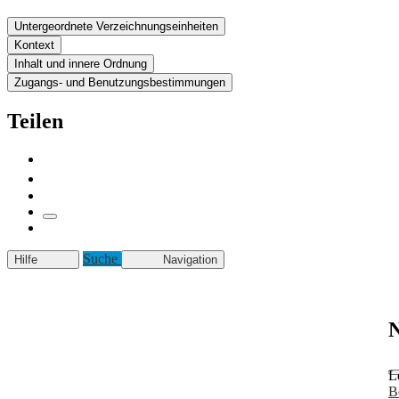
Untergeordnete Verzeichnungseinheiten
Kontext
Inhalt und innere Ordnung
Zugangs- und Benutzungsbestimmungen
Teilen
Suche
Hilfe
Navigation
N
L
B