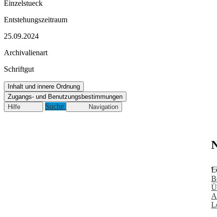
Einzelstueck
Entstehungszeitraum
25.09.2024
Archivalienart
Schriftgut
Inhalt und innere Ordnung
Zugangs- und Benutzungsbestimmungen
Suche
Hilfe
Navigation
N
L
B
Ü
A
L