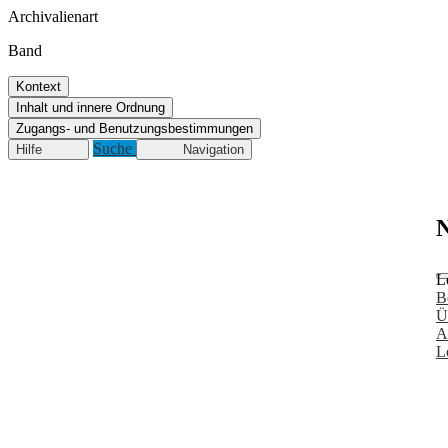
Archivalienart
Band
Kontext
Inhalt und innere Ordnung
Zugangs- und Benutzungsbestimmungen
Suche
Hilfe
Navigation
N
L
B
Ü
A
L