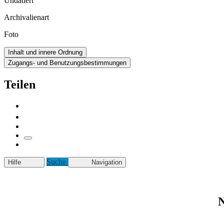
Undatiert
Archivalienart
Foto
Inhalt und innere Ordnung
Zugangs- und Benutzungsbestimmungen
Teilen
Suche
Hilfe
Navigation
N