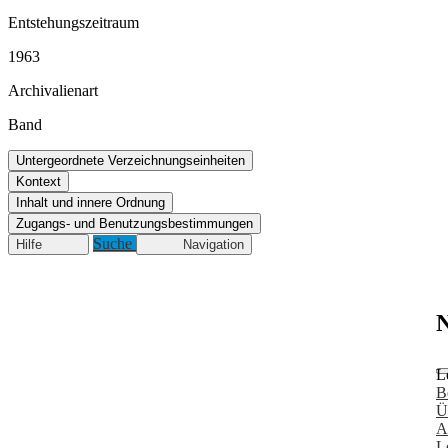
Entstehungszeitraum
1963
Archivalienart
Band
Untergeordnete Verzeichnungseinheiten
Kontext
Inhalt und innere Ordnung
Zugangs- und Benutzungsbestimmungen
Suche
Hilfe
Navigation
N
L
B
Ü
A
L