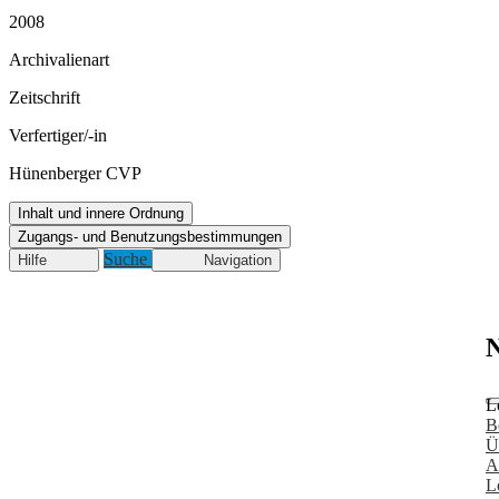
2008
Archivalienart
Zeitschrift
Verfertiger/-in
Hünenberger CVP
Inhalt und innere Ordnung
Zugangs- und Benutzungsbestimmungen
Suche
Hilfe
Navigation
N
L
B
Ü
A
L