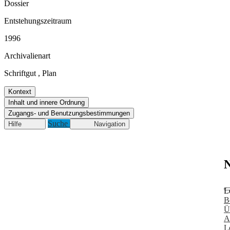
Dossier
Entstehungszeitraum
1996
Archivalienart
Schriftgut
,
Plan
Kontext
Inhalt und innere Ordnung
Zugangs- und Benutzungsbestimmungen
Suche
Hilfe
Navigation
N
L
B
Ü
A
L