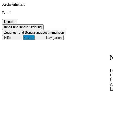
Archivalienart
Band
Kontext
Inhalt und innere Ordnung
Zugangs- und Benutzungsbestimmungen
Suche
Hilfe
Navigation
N
L
B
Ü
A
L