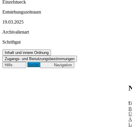
Einzelstueck
Entstehungszeitraum
19.03.2025
Archivalienart
Schriftgut
Inhalt und innere Ordnung
Zugangs- und Benutzungsbestimmungen
Suche
Hilfe
Navigation
N
L
B
Ü
A
L