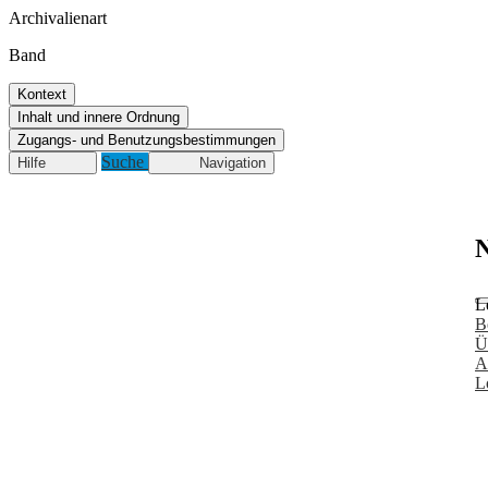
Archivalienart
Band
Kontext
Inhalt und innere Ordnung
Zugangs- und Benutzungsbestimmungen
Suche
Hilfe
Navigation
N
L
B
Ü
A
L