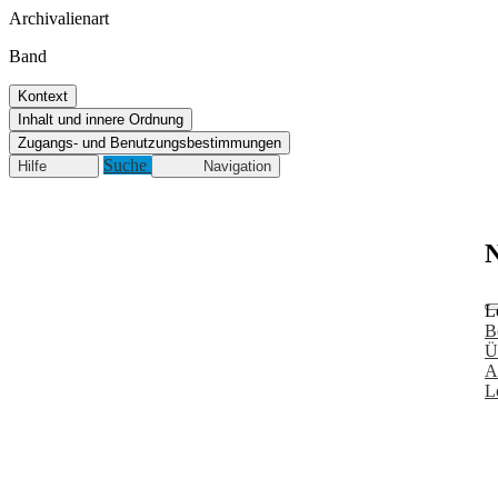
Archivalienart
Band
Kontext
Inhalt und innere Ordnung
Zugangs- und Benutzungsbestimmungen
Suche
Hilfe
Navigation
N
L
B
Ü
A
L