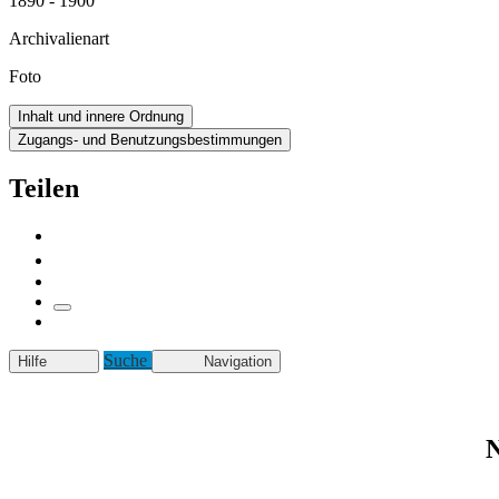
1890 - 1900
Archivalienart
Foto
Inhalt und innere Ordnung
Zugangs- und Benutzungsbestimmungen
Teilen
Suche
Hilfe
Navigation
N