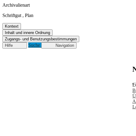
Archivalienart
Schriftgut
,
Plan
Kontext
Inhalt und innere Ordnung
Zugangs- und Benutzungsbestimmungen
Suche
Hilfe
Navigation
N
L
B
Ü
A
L