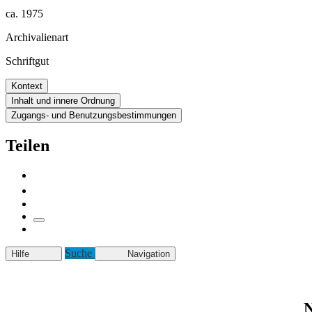
ca. 1975
Archivalienart
Schriftgut
Kontext
Inhalt und innere Ordnung
Zugangs- und Benutzungsbestimmungen
Teilen
Suche
Hilfe
Navigation
N