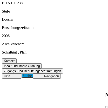
E.13-1.11238
Stufe
Dossier
Entstehungszeitraum
2006
Archivalienart
Schriftgut
,
Plan
Kontext
Inhalt und innere Ordnung
Zugangs- und Benutzungsbestimmungen
Suche
Hilfe
Navigation
N
L