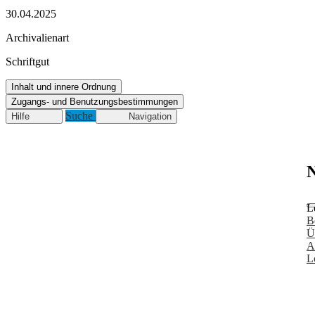
30.04.2025
Archivalienart
Schriftgut
Inhalt und innere Ordnung
Zugangs- und Benutzungsbestimmungen
Suche
Hilfe
Navigation
N
L
B
Ü
A
L