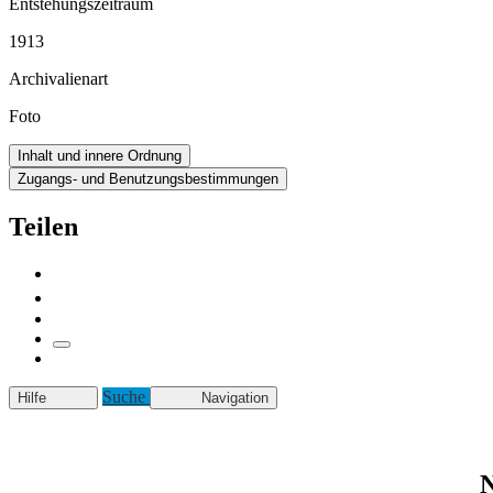
Entstehungszeitraum
1913
Archivalienart
Foto
Inhalt und innere Ordnung
Zugangs- und Benutzungsbestimmungen
Teilen
Suche
Hilfe
Navigation
N