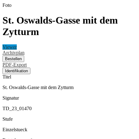
Foto
St. Oswalds-Gasse mit dem
Zytturm
Viewer
Archivplan
Bestellen
PDF-Export
Identifikation
Titel
St. Oswalds-Gasse mit dem Zytturm
Signatur
TD_23_01470
Stufe
Einzelstueck