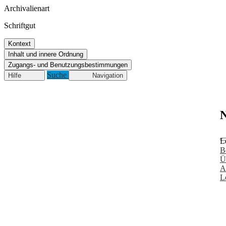
Archivalienart
Schriftgut
Kontext
Inhalt und innere Ordnung
Zugangs- und Benutzungsbestimmungen
Suche
Hilfe
Navigation
N
L
B
Ü
A
L