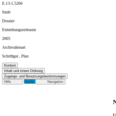
E.13-1.5266
Stufe
Dossier
Entstehungszeitraum
2005
Archivalienart
Schriftgut
,
Plan
Kontext
Inhalt und innere Ordnung
Zugangs- und Benutzungsbestimmungen
Suche
Hilfe
Navigation
N
L