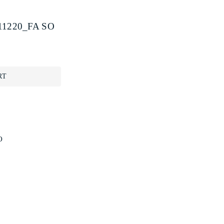
011220_FA SO
RT
O