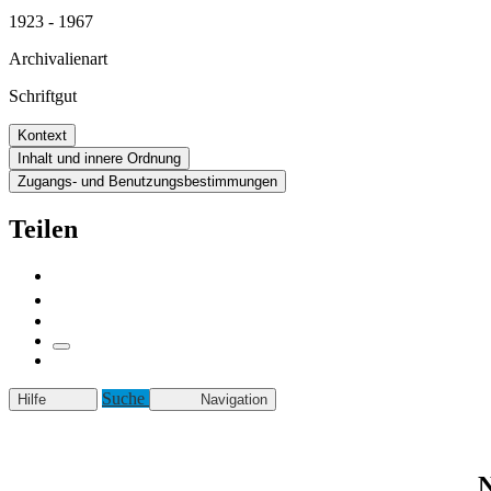
1923 - 1967
Archivalienart
Schriftgut
Kontext
Inhalt und innere Ordnung
Zugangs- und Benutzungsbestimmungen
Teilen
Suche
Hilfe
Navigation
N