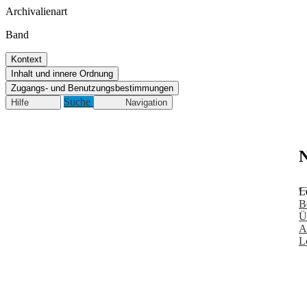
Archivalienart
Band
Kontext
Inhalt und innere Ordnung
Zugangs- und Benutzungsbestimmungen
Suche
Hilfe
Navigation
N
L
B
Ü
A
L