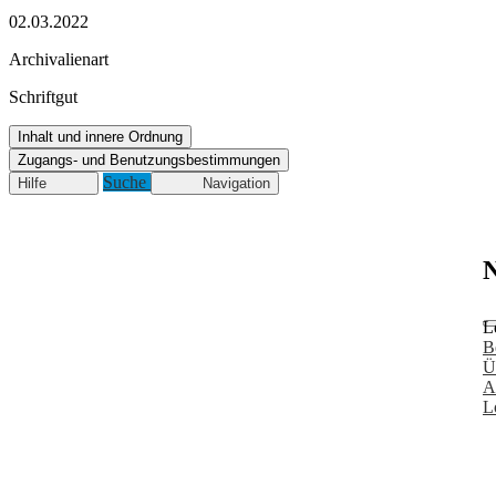
02.03.2022
Archivalienart
Schriftgut
Inhalt und innere Ordnung
Zugangs- und Benutzungsbestimmungen
Suche
Hilfe
Navigation
N
L
B
Ü
A
L