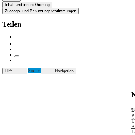
Inhalt und innere Ordnung
Zugangs- und Benutzungsbestimmungen
Teilen
Suche
Hilfe
Navigation
N
L
B
Ü
A
L