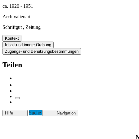
ca. 1920 - 1951
Archivalienart
Schriftgut
,
Zeitung
Kontext
Inhalt und innere Ordnung
Zugangs- und Benutzungsbestimmungen
Teilen
Suche
Hilfe
Navigation
N