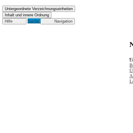
Untergeordnete Verzeichnungseinheiten
Inhalt und innere Ordnung
Suche
Hilfe
Navigation
N
L
B
Ü
A
L