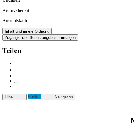
Undatiert
Archivalienart
Ansichtskarte
Inhalt und innere Ordnung
Zugangs- und Benutzungsbestimmungen
Teilen
Suche
Hilfe
Navigation
N