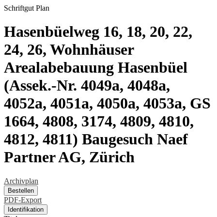
Schriftgut
Plan
Hasenbüelweg 16, 18, 20, 22,
24, 26, Wohnhäuser
Arealabebauung Hasenbüel
(Assek.-Nr. 4049a, 4048a,
4052a, 4051a, 4050a, 4053a, GS
1664, 4808, 3174, 4809, 4810,
4812, 4811) Baugesuch Naef
Partner AG, Zürich
Archivplan
Bestellen
PDF-Export
Identifikation