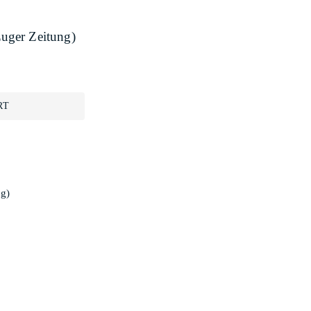
uger Zeitung)
RT
g)