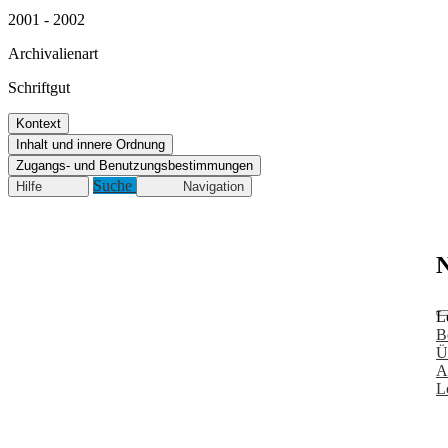
2001 - 2002
Archivalienart
Schriftgut
Kontext
Inhalt und innere Ordnung
Zugangs- und Benutzungsbestimmungen
Suche
Hilfe
Navigation
N
L
B
Ü
A
L