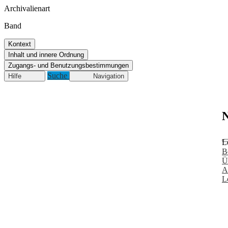
Archivalienart
Band
Kontext
Inhalt und innere Ordnung
Zugangs- und Benutzungsbestimmungen
Suche
Hilfe
Navigation
N
L
B
Ü
A
L