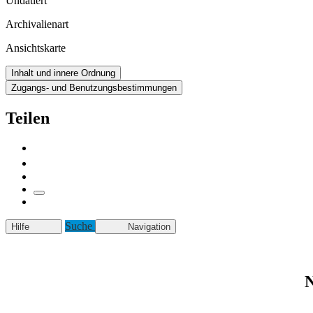
Undatiert
Archivalienart
Ansichtskarte
Inhalt und innere Ordnung
Zugangs- und Benutzungsbestimmungen
Teilen
Suche
Hilfe
Navigation
N