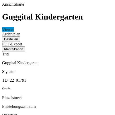
Ansichtskarte
Guggital Kindergarten
Viewer
Archivplan
Bestellen
PDF-Export
Identifikation
Titel
Guggital Kindergarten
Signatur
TD_22_01791
Stufe
Einzelstueck
Entstehungszeitraum