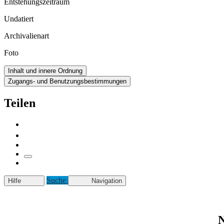
Entstehungszeitraum
Undatiert
Archivalienart
Foto
Inhalt und innere Ordnung
Zugangs- und Benutzungsbestimmungen
Teilen
Suche
Hilfe
Navigation
N