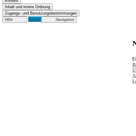
Kontext
Inhalt und innere Ordnung
Zugangs- und Benutzungsbestimmungen
Suche
Hilfe
Navigation
N
L
B
Ü
A
L