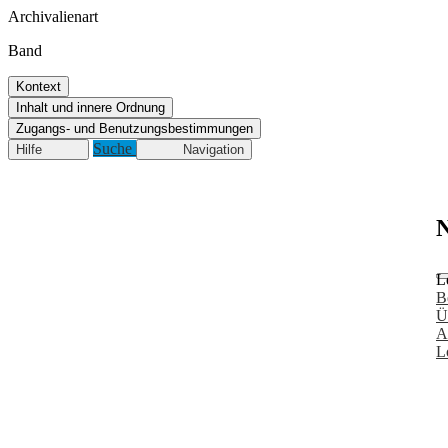
Archivalienart
Band
Kontext
Inhalt und innere Ordnung
Zugangs- und Benutzungsbestimmungen
Suche
Hilfe
Navigation
N
L
B
Ü
A
L