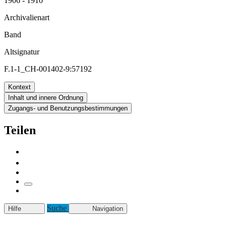
1906 - 1910
Archivalienart
Band
Altsignatur
F.1-1_CH-001402-9:57192
Kontext
Inhalt und innere Ordnung
Zugangs- und Benutzungsbestimmungen
Teilen
Suche
Hilfe
Navigation