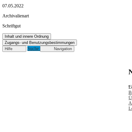
07.05.2022
Archivalienart
Schriftgut
Inhalt und innere Ordnung
Zugangs- und Benutzungsbestimmungen
Suche
Hilfe
Navigation
N
L
B
Ü
A
L