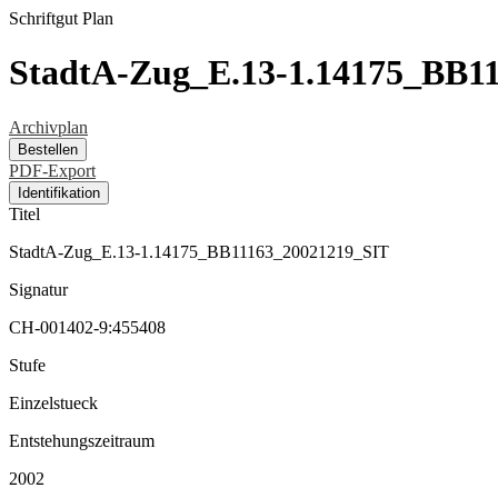
Schriftgut
Plan
StadtA-Zug_E.13-1.14175_BB1
Archivplan
Bestellen
PDF-Export
Identifikation
Titel
StadtA-Zug_E.13-1.14175_BB11163_20021219_SIT
Signatur
CH-001402-9:455408
Stufe
Einzelstueck
Entstehungszeitraum
2002