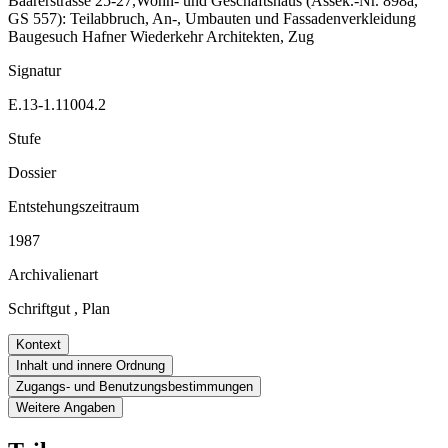
Baarerstrasse 25-27,Wohn- und Geschäftshaus (Assek.-Nr. 898a,
GS 557): Teilabbruch, An-, Umbauten und Fassadenverkleidung
Baugesuch Hafner Wiederkehr Architekten, Zug
Signatur
E.13-1.11004.2
Stufe
Dossier
Entstehungszeitraum
1987
Archivalienart
Schriftgut
,
Plan
Kontext
Inhalt und innere Ordnung
Zugangs- und Benutzungsbestimmungen
Weitere Angaben