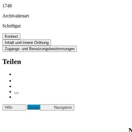
1748
Archivalienart
Schriftgut
Kontext
Inhalt und innere Ordnung
Zugangs- und Benutzungsbestimmungen
Teilen
Suche
Hilfe
Navigation
N