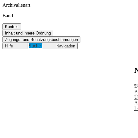
Archivalienart
Band
Kontext
Inhalt und innere Ordnung
Zugangs- und Benutzungsbestimmungen
Suche
Hilfe
Navigation
N
L
B
Ü
A
L