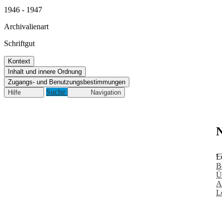
1946 - 1947
Archivalienart
Schriftgut
Kontext
Inhalt und innere Ordnung
Zugangs- und Benutzungsbestimmungen
Suche
Hilfe
Navigation
N
L
B
Ü
A
L