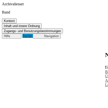
Archivalienart
Band
Kontext
Inhalt und innere Ordnung
Zugangs- und Benutzungsbestimmungen
Suche
Hilfe
Navigation
N
L
B
Ü
A
L